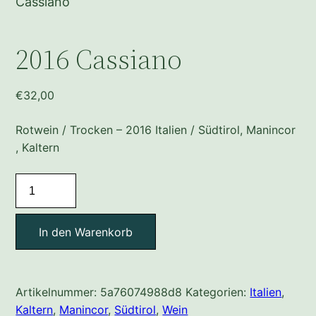
Cassiano
2016 Cassiano
€
32,00
Rotwein / Trocken – 2016 Italien / Südtirol, Manincor
, Kaltern
2016
Cassiano
Menge
In den Warenkorb
Artikelnummer:
5a76074988d8
Kategorien:
Italien
,
Kaltern
,
Manincor
,
Südtirol
,
Wein