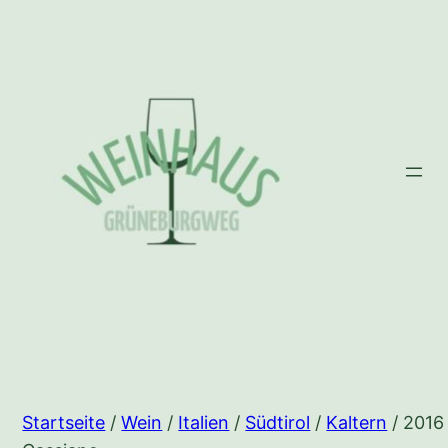
Zum
Inhalt
springen
Startseite
/
Wein
/
Italien
/
Südtirol
/
Kaltern
/ 2016