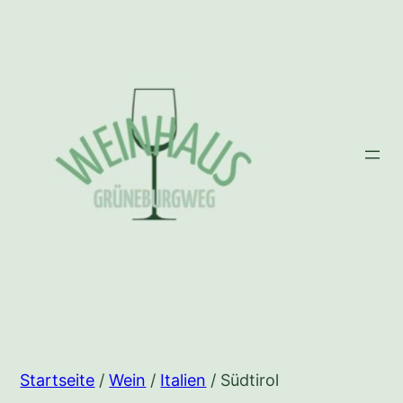
Zum
Inhalt
springen
Startseite
/
Wein
/
Italien
/ Südtirol