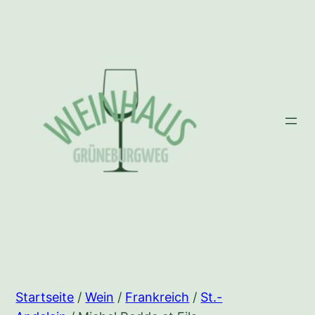
Zum
Inhalt
springen
Startseite
/
Wein
/
Frankreich
/
St.-