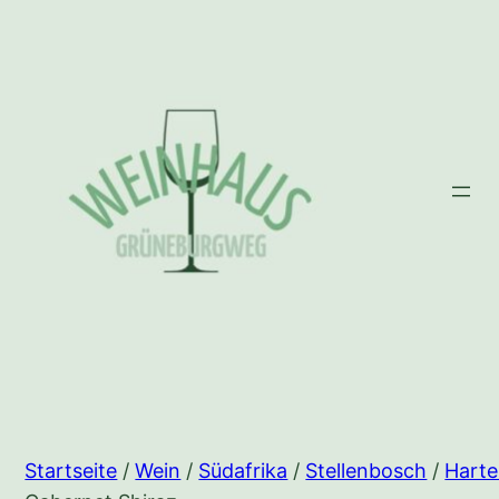
Zum
Inhalt
springen
Startseite
/
Wein
/
Südafrika
/
Stellenbosch
/
Hart