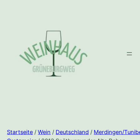
Zum
Inhalt
springen
Startseite
/
Wein
/
Deutschland
/
Merdingen/Tunib