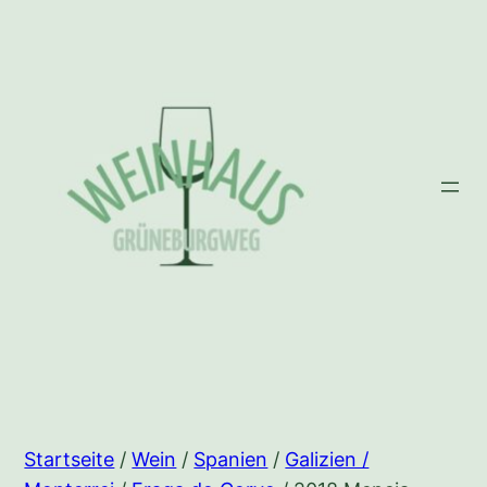
Zum
Inhalt
springen
Startseite
/
Wein
/
Spanien
/
Galizien /