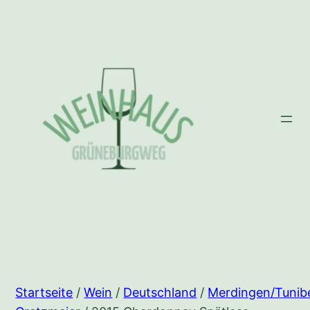
Zum
Inhalt
springen
Startseite
/
Wein
/
Deutschland
/
Merdingen/Tunib