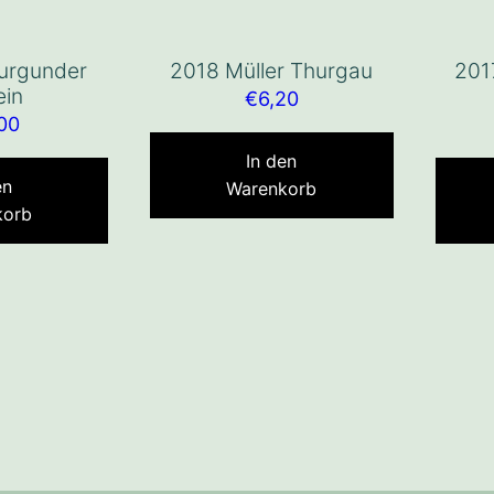
urgunder
2018 Müller Thurgau
201
ein
€
6,20
00
In den
en
Warenkorb
korb