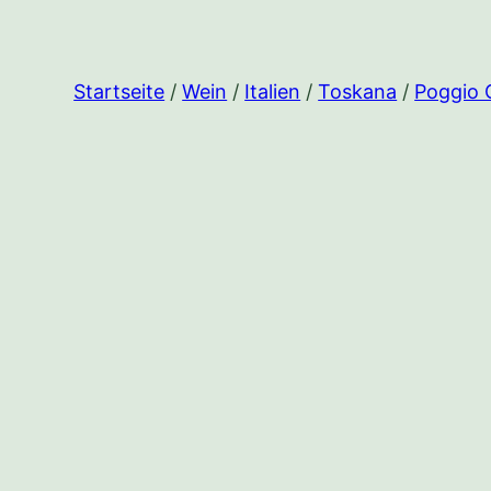
Startseite
/
Wein
/
Italien
/
Toskana
/
Poggio 