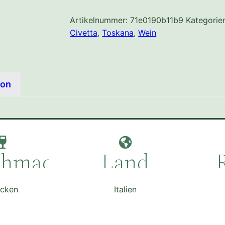
Menge
Artikelnummer:
71e0190b11b9
Kategorie
Civetta
,
Toskana
,
Wein
ion
chmack
Land
ocken
Italien