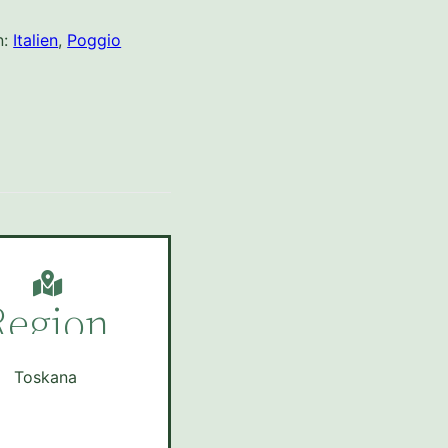
n:
Italien
,
Poggio
Region
Toskana