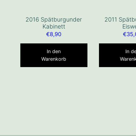
2016 Spätburgunder
2011 Spätb
Kabinett
Eisw
€
8,90
€
35,
In den
In d
Warenkorb
Waren