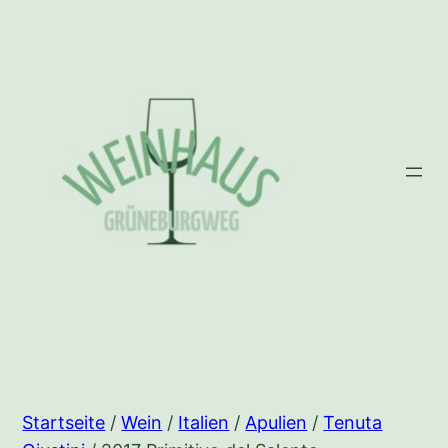
Zum
Inhalt
springen
Startseite
/
Wein
/
Italien
/
Apulien
/
Tenuta