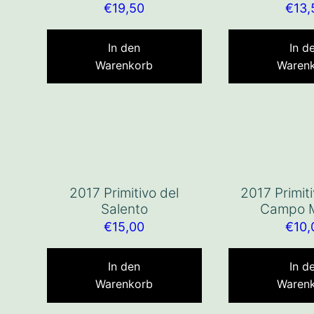
€
19,50
€
13,
In den
In d
Warenkorb
Waren
2017 Primitivo del
2017 Primit
Salento
Campo M
€
15,00
€
10,
In den
In d
Warenkorb
Waren