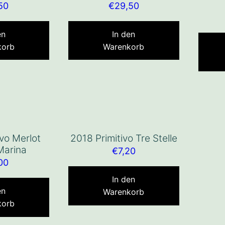
50
€
29,50
en
In den
korb
Warenkorb
ivo Merlot
2018 Primitivo Tre Stelle
arina
€
7,20
00
In den
en
Warenkorb
korb