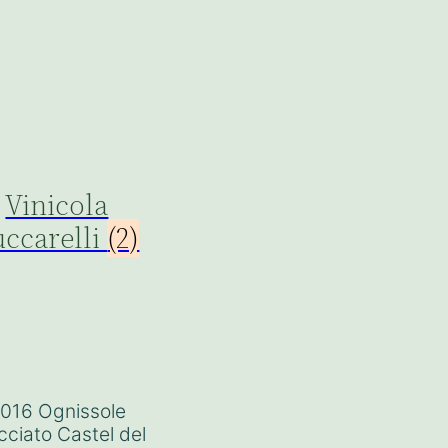
Vinicola
uccarelli
(2)
016 Ognissole
cciato Castel del