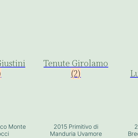
iustini
Tenute Girolamo
)
(2)
L
ico Monte
2015 Primitivo di
2
occi
Manduria Uvamore
Bre