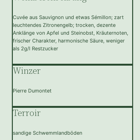
Cuvée aus Sauvignon und etwas Sémillon; zart
leuchtendes Zitronengelb; trocken, dezente
Anklänge von Apfel und Steinobst, Kräuternoten,
frischer Charakter, harmonische Säure, weniger
als 2g/l Restzucker
Winzer
Pierre Dumontet
Terroir
sandige Schwemmlandböden