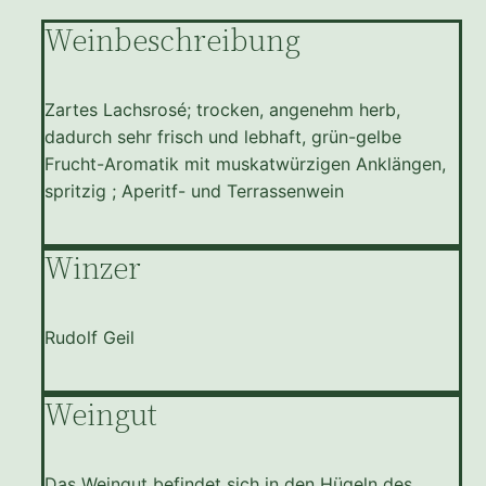
Weinbeschreibung
Zartes Lachsrosé; trocken, angenehm herb,
dadurch sehr frisch und lebhaft, grün-gelbe
Frucht-Aromatik mit muskatwürzigen Anklängen,
spritzig ; Aperitf- und Terrassenwein
Winzer
Rudolf Geil
Weingut
Das Weingut befindet sich in den Hügeln des