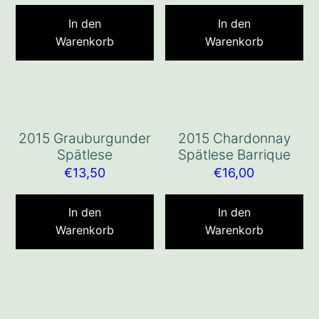
In den
In den
Warenkorb
Warenkorb
2015 Grauburgunder
2015 Chardonnay
Spätlese
Spätlese Barrique
€
13,50
€
16,00
In den
In den
Warenkorb
Warenkorb