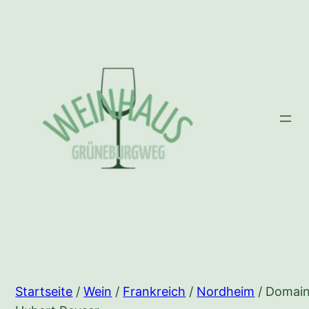
Zum
Inhalt
springen
Startseite
/
Wein
/
Frankreich
/
Nordheim
/ Domai