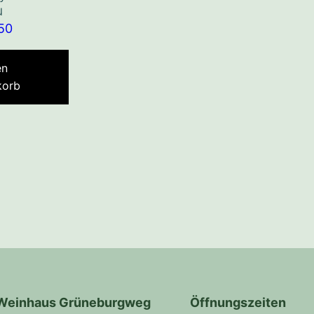
u
50
en
korb
Weinhaus Grüneburgweg
Öffnungszeiten