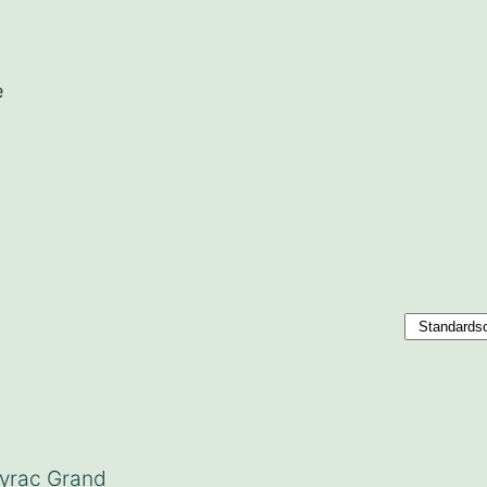
e
yrac Grand