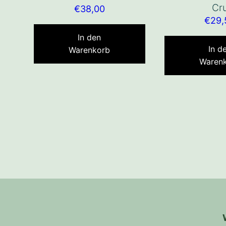
Cr
€
38,00
€
29,
In den
In d
Warenkorb
Waren