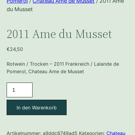
Pomerol
/
Chateau Ame de Musset
/ 2011 Ame
du Musset
2011 Ame du Musset
€
24,50
Rotwein / Trocken – 2011 Frankreich / Lalande de
Pomerol, Chateau Ame de Musset
2011
Ame
du
In den Warenkorb
Musset
Menge
Artikelnummer:
a9ddc8749ad5
Kategorien:
Chateau