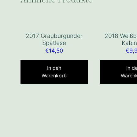
2017 Grauburgunder
2018 Weißb
Spätlese
Kabin
€
14,50
€
9,
In den
In d
Warenkorb
Waren