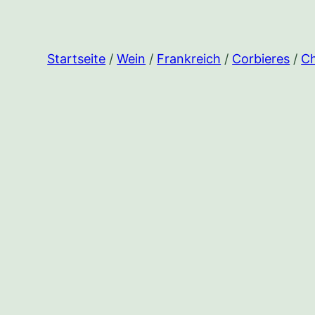
Startseite
/
Wein
/
Frankreich
/
Corbieres
/
Ch