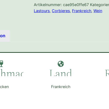
Artikelnummer:
cae95e0ffe67
Kategorie
Lastours
,
Corbieres
,
Frankreich
,
Wein
ion
chmack
Land
ocken
Frankreich