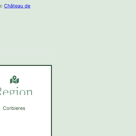
n:
Château de
Region
Corbieres