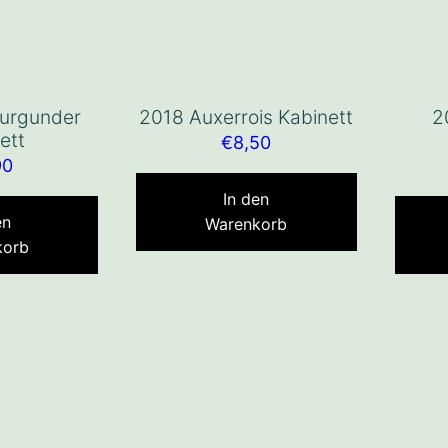
urgunder
2018 Auxerrois Kabinett
2
ett
€
8,50
90
In den
en
Warenkorb
korb