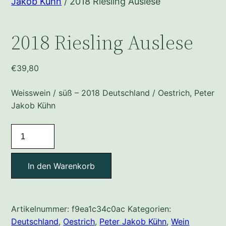
Jakob Kühn
/ 2018 Riesling Auslese
2018 Riesling Auslese
€
39,80
Weisswein / süß – 2018 Deutschland / Oestrich, Peter
Jakob Kühn
2018
Riesling
Auslese
In den Warenkorb
Menge
Artikelnummer:
f9ea1c34c0ac
Kategorien:
Deutschland
,
Oestrich
,
Peter Jakob Kühn
,
Wein