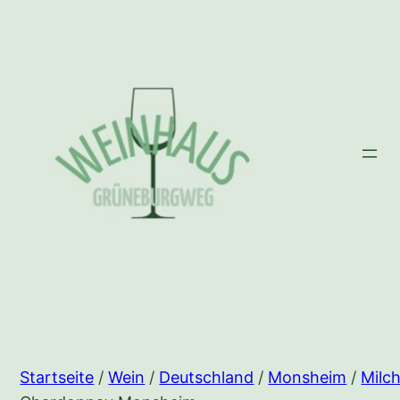
Zum
Inhalt
springen
Startseite
/
Wein
/
Deutschland
/
Monsheim
/
Milc