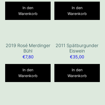
In den
In den
Warenkorb
Warenkorb
2019 Rosé Merdinger
2011 Spätburgunder
Bühl
Eiswein
€
7,80
€
35,00
In den
In den
Warenkorb
Warenkorb