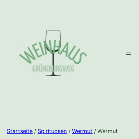
Zum
Inhalt
springen
Startseite
/
Spirituosen
/
Wermut
/ Wermut