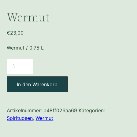
Wermut
€
23,00
Wermut / 0,75 L
Wermut
Menge
In den Warenkorb
Artikelnummer:
b48ff026aa69
Kategorien:
Spirituosen
,
Wermut