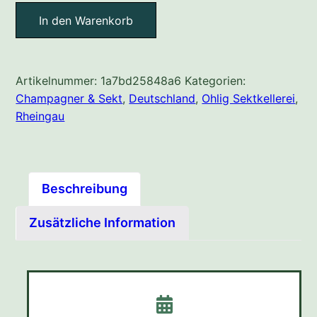
Cuvée
In den Warenkorb
Zero
Menge
Artikelnummer:
1a7bd25848a6
Kategorien:
Champagner & Sekt
,
Deutschland
,
Ohlig Sektkellerei
,
Rheingau
Beschreibung
Zusätzliche Information