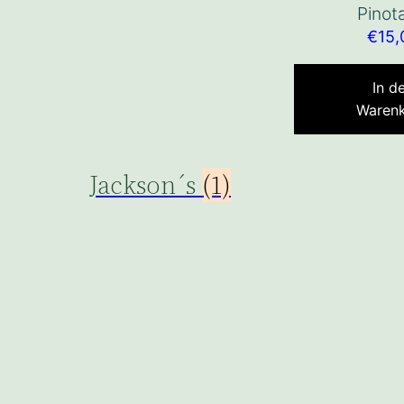
Pinot
€
15,
In d
Waren
Jackson´s
(1)