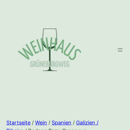
Zum
Inhalt
springen
Startseite
/
Wein
/
Spanien
/
Galizien /