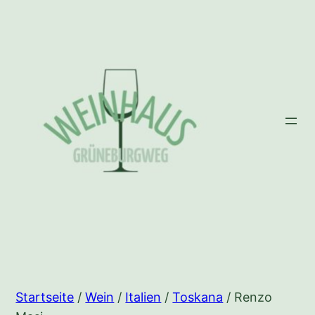
Zum
Inhalt
springen
Startseite
/
Wein
/
Italien
/
Toskana
/ Renzo