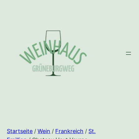
Zum
Inhalt
springen
Startseite
/
Wein
/
Frankreich
/
St.