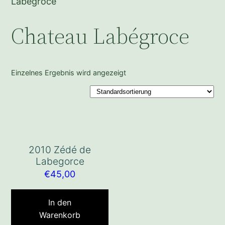
Labégroce
Chateau Labégroce
Einzelnes Ergebnis wird angezeigt
2010 Zédé de
Labegorce
€
45,00
In den
Warenkorb