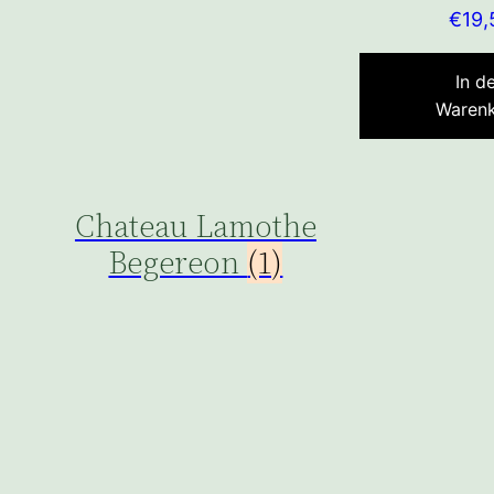
€
19,
In d
Waren
Chateau Lamothe
Begereon
(1)