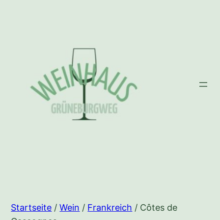
Zum
Inhalt
springen
Startseite
/
Wein
/
Frankreich
/ Côtes de