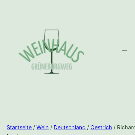
Zum
Inhalt
springen
Startseite
/
Wein
/
Deutschland
/
Oestrich
/ Richar