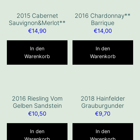
2015 Cabernet
2016 Chardonnay**
Sauvignon&Merlot**
Barrique
€
14,90
€
14,00
In den
In den
Warenkorb
Warenkorb
2016 Riesling Vom
2018 Hainfelder
Gelben Sandstein
Grauburgunder
€
10,50
€
9,70
In den
In den
Warenkorb
Warenkorb