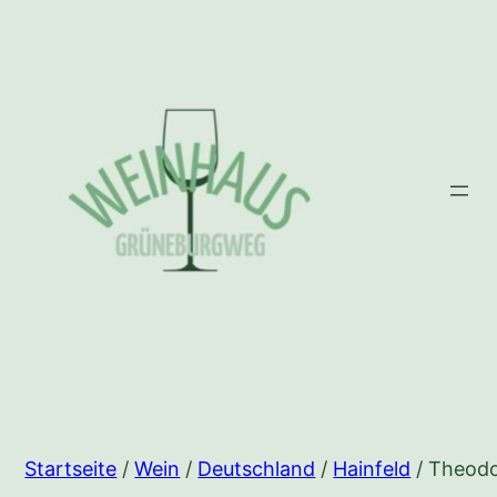
Zum
Inhalt
springen
Startseite
/
Wein
/
Deutschland
/
Hainfeld
/ Theod