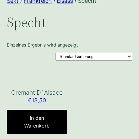
Sekt
/
Frankreich
/
Elsass
/ Specht
Specht
Einzelnes Ergebnis wird angezeigt
Cremant D´Alsace
€
13,50
In den
Warenkorb