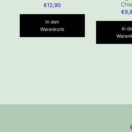
Chie
€
12,90
€
9,
In den
In d
Warenkorb
Waren