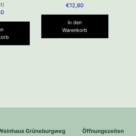
ti
€
12,80
80
In den
en
Warenkorb
korb
Weinhaus Grüneburgweg
Öffnungszeiten