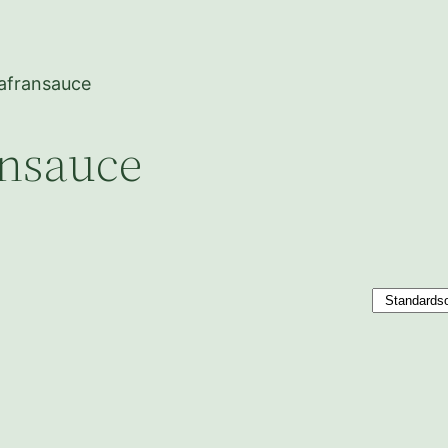
Safransauce
ansauce