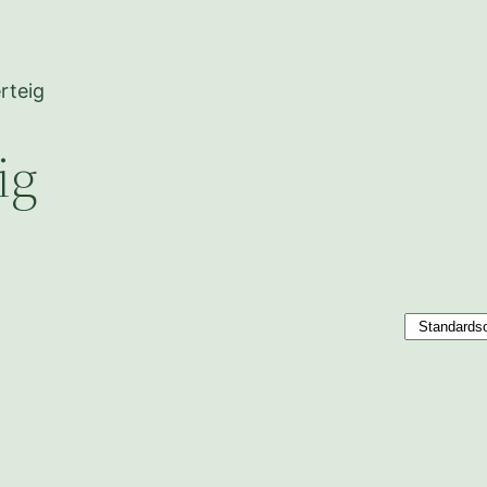
rteig
ig